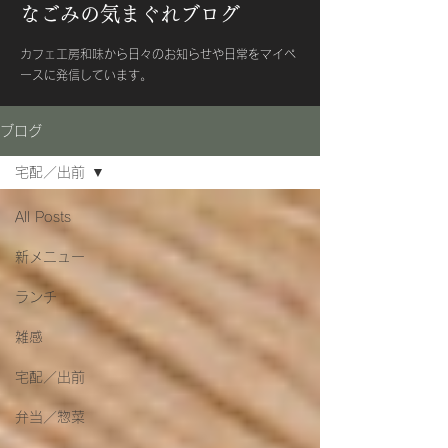
なごみの気まぐれブログ
カフェ工房和味から日々のお知らせや日常をマイペ
ースに発信しています。
ブログ
宅配／出前
All Posts
新メニュー
ランチ
雑感
宅配／出前
弁当／惣菜