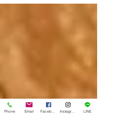
つまでたってもその気配が感じられなかったの
で、 電話がつながる問合せ先をやっと見つけ問い
合わせたところ、 開店処理をしていなかった模様
(;^_^A・・・大丈夫かよ・・・ 本日、やっとオー
プンしました！...
Phone
Email
Facebook
Instagram
LINE