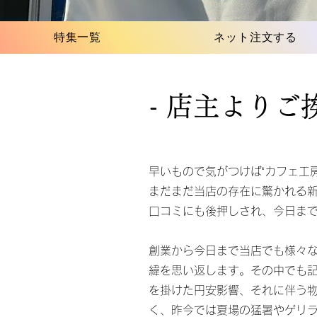
特集一覧
ネット注文する
- 店主よりご挨
早いもので気がつけば‘カフェ工
​まだまだ当店の存在に驚かれる
口コミにも後押しされ、今日ま
創業から今日まで当店でも様々
緯を思い返します。その中でも
を掛けた円安影響、それに伴う
く、昨今では夏場の猛暑やゲリ