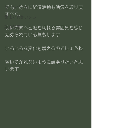
でも、徐々に経済活動も活気を取り戻
キャンペーン
すべく、
気まぐれ賄いメシ
期間限定
良い方向へと舵を切れる雰囲気を感じ
始められている気もします
いろいろな変化も増えるのでしょうね
置いてかれないように頑張りたいと思
います