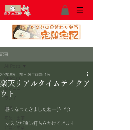
記事
All Posts
2020年5月29日
読了時間: 1分
All Posts
楽天リアルタイムテイクア
新メニュー
ウト
ランチ
雑感
暑くなってきましたねー(^_^;)
宅配／出前
マスクが追い打ちをかけてきます
弁当／惣菜