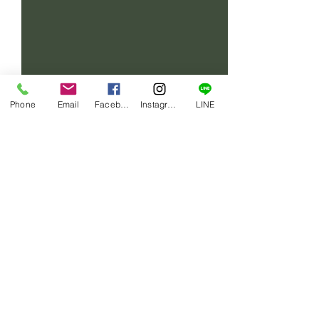
Phone
Email
Facebook
Instagram
LINE
コメント
賄い一品
賄い一品
コメントを追加…