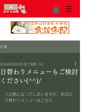
記事
All Posts
2024年5月20日
読了時間: 1分
All Posts
日替わりメニューもご検討
新メニュー
ください(^^)/
ランチ
雑感
不定期になってしまいますが、本日の
日替わりメニューはこちら
宅配／出前
弁当／惣菜