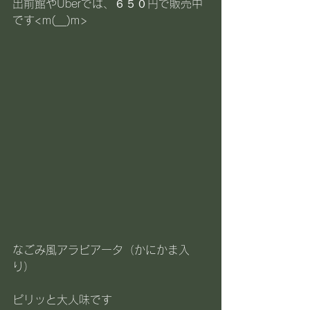
出前館やUberでは、６５０円で販売中
です<m(__)m>
なごみ風アラビアータ（かにかま入
り）
ピリッと大人味です