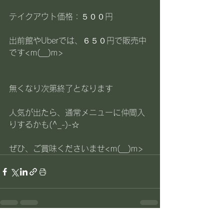
テイクアウト価格：５００円
出前館やUberでは、６５０円で販売中
です<m(__)m>
無くなり次第終了となります
人気が出たら、通常メニューに仲間入
りするかも(^_-)-☆
ぜひ、ご賞味くださいませ<m(__)m>