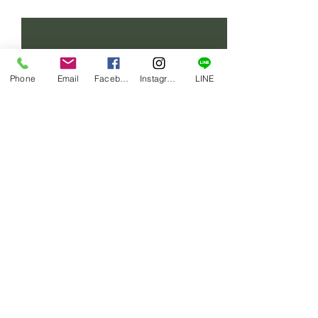
すべて表示
最新記事
Phone
Email
Facebook
Instagram
LINE
コメント
賄い一品
賄い一品