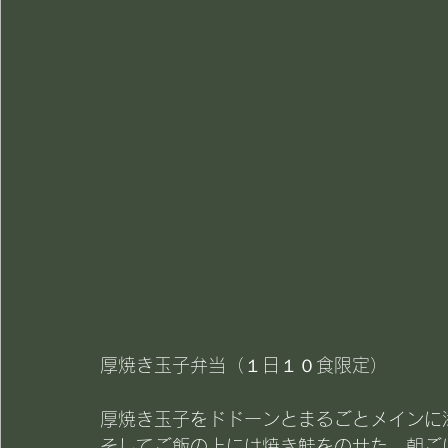
厚焼き玉子弁当（１日１０食限定）
厚焼き玉子をドドーンとまるごとメインに
そしてご飯の上には焼き鮭をのせた、朝ご