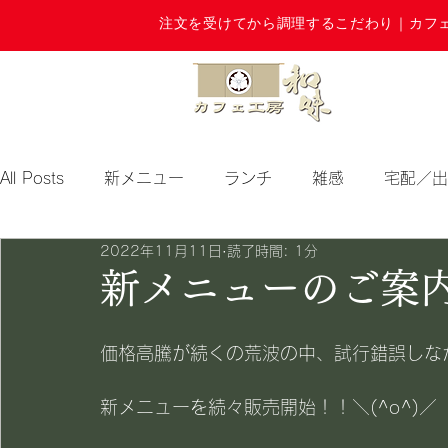
注文を受けてから調理するこだわり｜カフ
All Posts
新メニュー
ランチ
雑感
宅配／出
2022年11月11日
読了時間: 1分
期間限定
新メニューのご案内＼
価格高騰が続くの荒波の中、試行錯誤しな
新メニューを続々販売開始！！＼(^o^)／