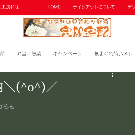
ェ工房和味
HOME
テイクアウトについて
デ
前
弁当／惣菜
キャンペーン
気まぐれ賄いメシ
(^o^)／
がらも