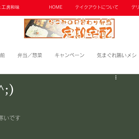
ェ工房和味
HOME
テイクアウトについて
デ
前
弁当／惣菜
キャンペーン
気まぐれ賄いメシ
;)
寒いです