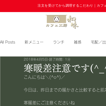
注文を受けてから調理するこだわり｜カフ
All Posts
新メニュー
ランチ
雑感
宅配／出
2018年4月5日
読了時間: 1分
期間限定
寒暖差注意です(^_^
こんにちは＼(^o^)／
今日は、昨日までの暖かさと比較すると肌
寒暖差にご注意くださいね