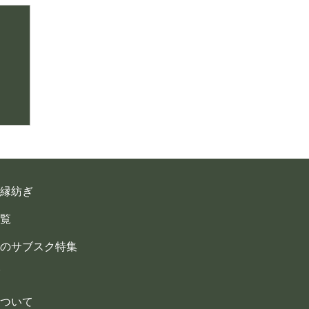
縁紡ぎ
覧
のサブスク特集
ついて