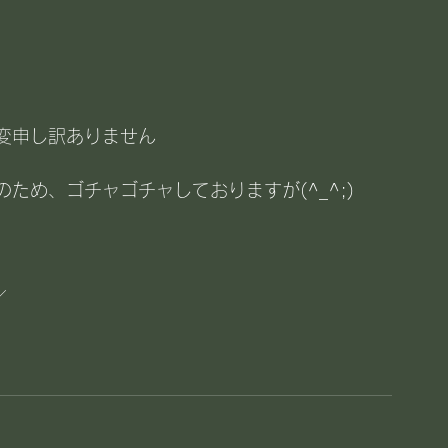
、
変申し訳ありません
ため、ゴチャゴチャしておりますが(^_^;)
／