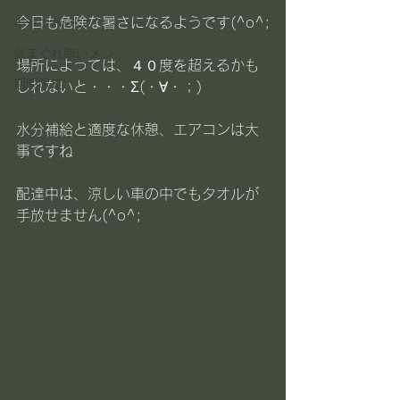
今日も危険な暑さになるようです(^o^;
キャンペーン
気まぐれ賄いメシ
場所によっては、４０度を超えるかも
期間限定
しれないと・・・Σ(・∀・；)
水分補給と適度な休憩、エアコンは大
事ですね
配達中は、涼しい車の中でもタオルが
手放せません(^o^;