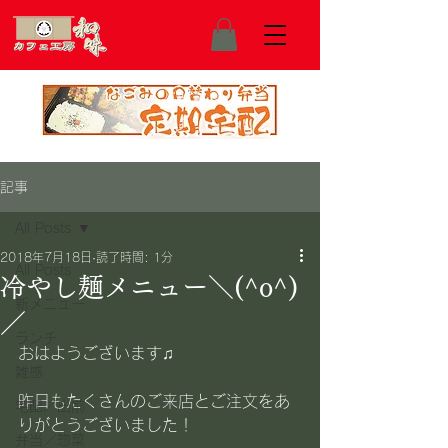
記事
All Posts
2018年7月18日
読了時間: 1分
All Posts
冷やし麺メニュー＼(^o^)
新メニュー
／
ランチ
おはようございます♫
雑感
昨日もたくさんのご来店とご注文をあ
宅配／出前
りがとうございました！
弁当／惣菜