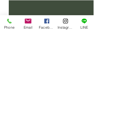
Phone
Email
Facebook
Instagram
LINE
コメント
賄い一品
賄い一品