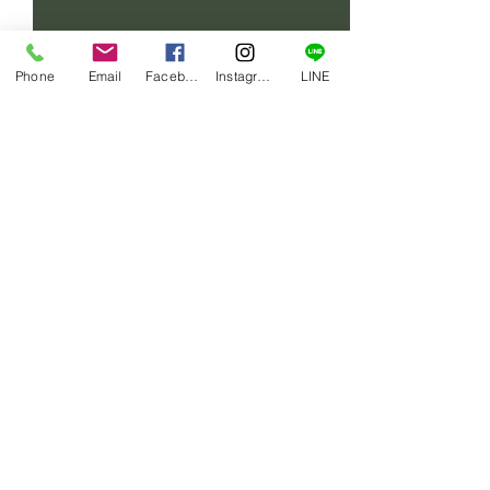
Phone
Email
Facebook
Instagram
LINE
コメント
賄い一品
賄い一品
コメントを追加…
​運営会社：アンスタイル合同会社
〒264-0006
千葉県千葉市若葉区小倉台一丁目18-3​