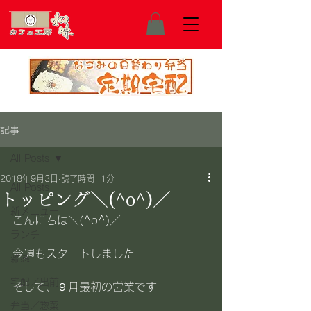
記事
All Posts
2018年9月3日
読了時間: 1分
All Posts
トッピング＼(^o^)／
新メニュー
こんにちは＼(^o^)／
ランチ
今週もスタートしました
雑感
宅配／出前
そして、９月最初の営業です
弁当／惣菜