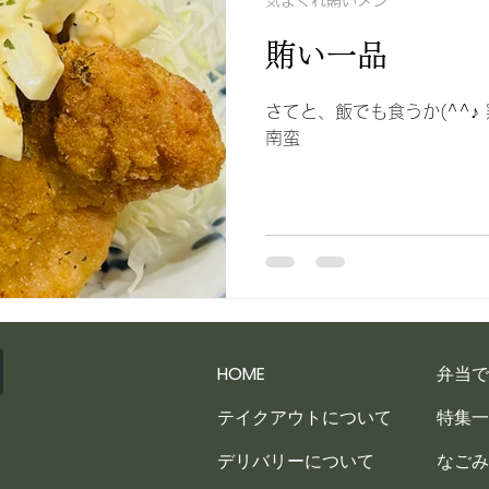
気まぐれ賄いメシ
賄い一品
さてと、飯でも食うか(^^♪
南蛮
HOME
弁当で
テイクアウトについて
特集一
デリバリーについて
なごみ