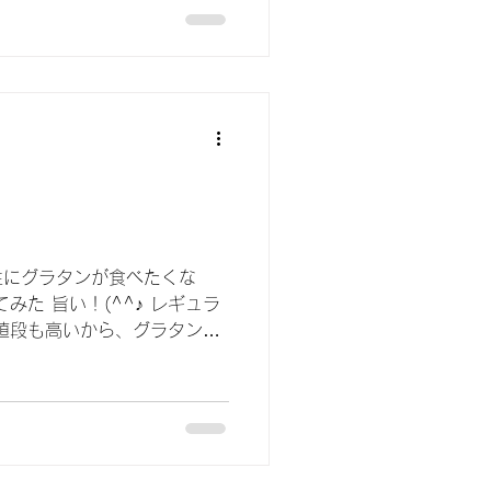
性にグラタンが食べたくな
みた 旨い！(^^♪ レギュラ
値段も高いから、グラタンと
せメニューで 満腹感を味わ
 作り置きもメニューのひと