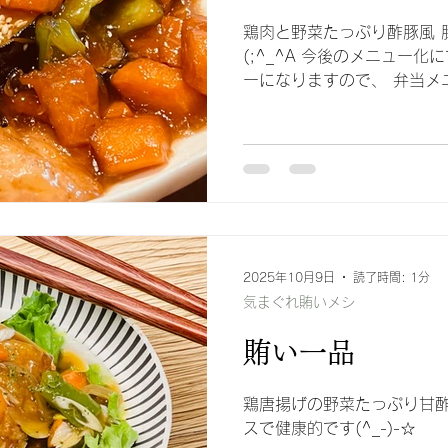
鶏肉と野菜たっぷり酢豚風 
(;^_^A 今後のメニュー
ーになりますので、 弁当メ
おりません でも、これはアリか
ービスメニューに追加する
2025年10月9日
読了時間: 1分
気まぐれ賄いメシ
賄い一品
鶏唐揚げの野菜たっぷり甘酢
スで健康的です(^_-)-☆