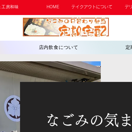
ェ工房和味
HOME
テイクアウトについて
デ
店内飲食について
定
なごみの気