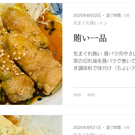
2025年8月22日
読了時間: 1分
気まぐれ賄いメシ
賄い一品
気まぐれ賄い 豚バラ肉やさ
菜の切れ端を豚バラで巻いて
き調味料で味付け（ちょいア
ン、ニラ、長ネギを巻いてみま
飯がススム
2025年8月21日
読了時間: 1分