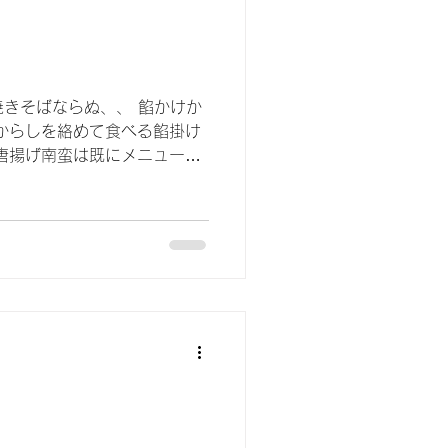
焼きそばならぬ、、 餡かけか
からしを絡めて食べる餡掛け
唐揚げ南蛮は既にメニューに
にあると自分ではあまり食べ
文数が多い日は自分も食べた