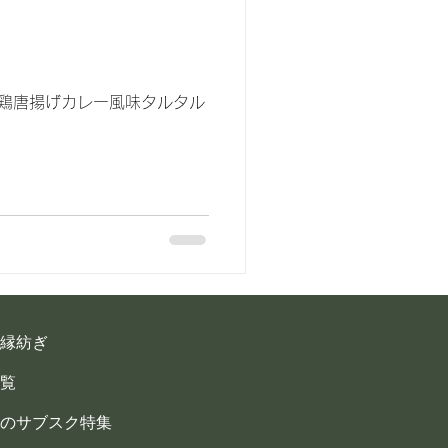
 鶏唐揚げカレー風味タルタル
縁紡ぎ
覧
のサブスク特集