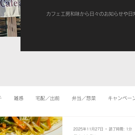
カフェ工房和味から日々のお知らせや日
チ
雑感
宅配／出前
弁当／惣菜
キャンペー
2025年11月27日
読了時間: 1分