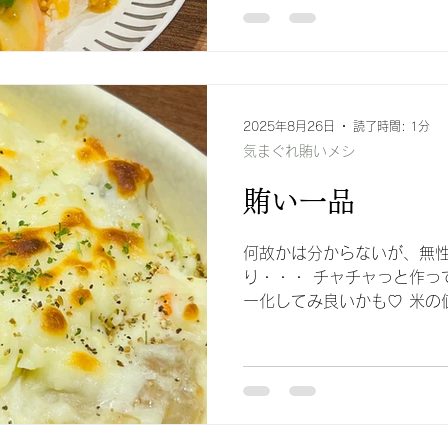
2025年8月26日
読了時間: 1分
気まぐれ賄いメシ
賄い一品
何故かは分からないが、無
り・・・ チャチャっと作って
ー化してみ良いかも♡ 米の
パスタの炭水化物の組み合わ
うのも良いかもしれませんｗ
つにもアリですね