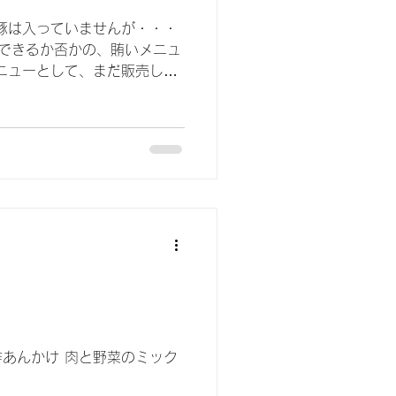
豚は入っていませんが・・・
化にできるか否かの、賄いメニュ
ニューとして、まだ販売して
も(^_-)-☆ 準備中の新サ
かもしれません
あんかけ 肉と野菜のミック