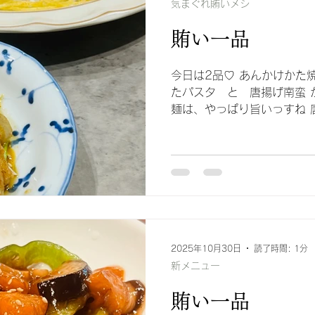
気まぐれ賄いメシ
賄い一品
今日は2品♡ あんかけかた
たパスタ と 唐揚げ南蛮 
麺は、やっぱり旨いっすね 
あるけど、 意外にメニュー
る機会はないのですが、 注
くなってきます(^^♪
2025年10月30日
読了時間: 1分
新メニュー
賄い一品