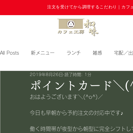
注文を受けてから調理するこだわり｜カフ
All Posts
新メニュー
ランチ
雑感
宅配／出
2019年8月26日
読了時間: 1分
期間限定
ポイントカード＼(^
おはようございます＼(^o^)／
今日も早朝から予約注文の対応中です♪
働く時間帯が夜型から朝型に完全シフトし