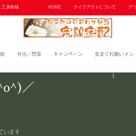
ェ工房和味
HOME
テイクアウトについて
デ
前
弁当／惣菜
キャンペーン
気まぐれ賄いメシ
o^)／
ています