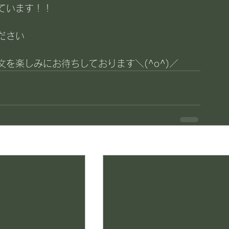
ています！！
ださい
を楽しみにお待ちしております＼(^o^)／
す