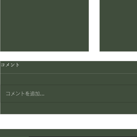
コメント
賄い一品
賄い一品
コメントを追加…