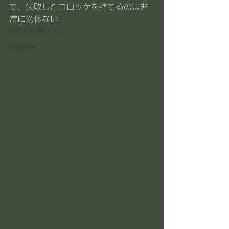
で、失敗したコロッケを捨てるのは非
キャンペーン
常に勿体ない
気まぐれ賄いメシ
期間限定