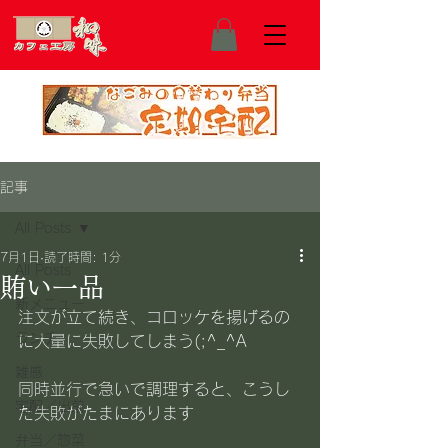
記事
All Posts
7月1日
読了時間: 1分
All Posts
賄い一品
新メニュー
注文が立て続き、コロッケを揚げるの
ランチ
に大量に失敗してしまう(;^_^A
雑感
同時並行で急いで調理すると、こうし
宅配／出前
た失敗がたまにあります
弁当／惣菜