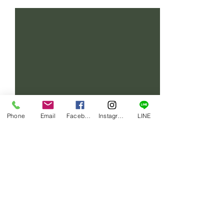
最新記事
Phone
Email
Facebook
Instagram
LINE
コメント
賄い一品
賄い一品