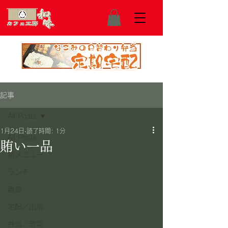
記事
All Posts
1月24日
読了時間: 1分
All Posts
賄い一品
新メニュー
ランチ
雑感
宅配／出前
弁当／惣菜