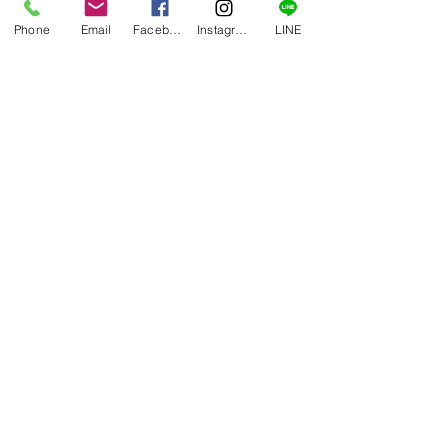
Phone
Email
Facebook
Instagram
LINE
コメント
賄い一品
賄い一品
コメントを追加…
​運営会社：アンスタイル合同会社
〒264-0006
千葉県千葉市若葉区小倉台一丁目18-3​
お弁当のご予約やご相談