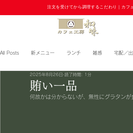
注文を受けてから調理するこだわり｜カフ
All Posts
新メニュー
ランチ
雑感
宅配／出
2025年8月26日
読了時間: 1分
期間限定
賄い一品
何故かは分からないが、無性にグラタンが