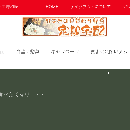
ェ工房和味
HOME
テイクアウトについて
デ
前
弁当／惣菜
キャンペーン
気まぐれ賄いメシ
食べたくなり・・・