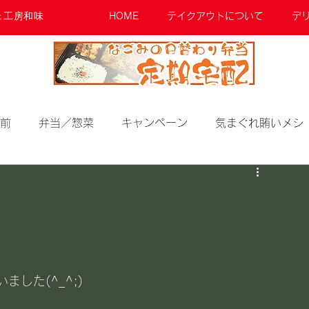
ェ工房和味
HOME
テイクアウトについて
デ
前
弁当／惣菜
キャンペーン
気まぐれ賄いメシ
した(^_^;)