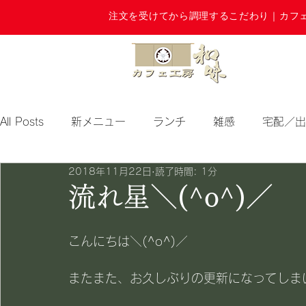
注文を受けてから調理するこだわり｜カフ
All Posts
新メニュー
ランチ
雑感
宅配／出
2018年11月22日
読了時間: 1分
期間限定
流れ星＼(^o^)／
こんにちは＼(^o^)／
またまた、お久しぶりの更新になってしまいま