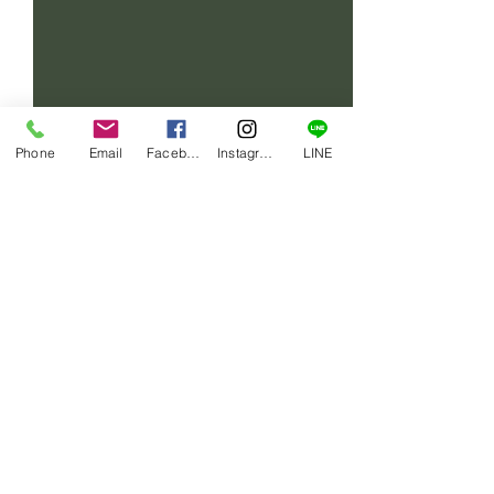
Phone
Email
Facebook
Instagram
LINE
コメント
賄い一品
賄い一品
コメントを追加…