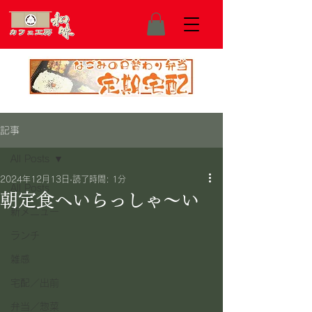
記事
All Posts
2024年12月13日
読了時間: 1分
All Posts
朝定食へいらっしゃ～い
新メニュー
ランチ
雑感
宅配／出前
弁当／惣菜