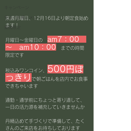
キャンペーン
気まぐれ賄いメシ
来週月曜日、12月16日より朝定食始め
ます！
期間限定
am7：00　
月曜日～金曜日の　
～　am10：00
　までの時間
限定です
500円ぽ
税込みワンコイン、
っきり
で朝ごはんを店内でお食事
できちゃいます
通勤・通学前にちょっと寄り道して、
一日の活力源を補充していきませんか
丹精込めて手づくりで準備して、たく
さんのご来店をお待ちしております