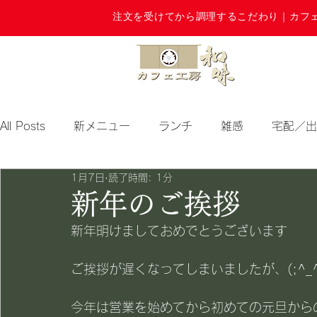
注文を受けてから調理するこだわり｜カフ
All Posts
新メニュー
ランチ
雑感
宅配／出
1月7日
読了時間: 1分
期間限定
新年のご挨拶
新年明けましておめでとうございます
ご挨拶が遅くなってしまいましたが、(;^_
今年は営業を始めてから初めての元旦からの