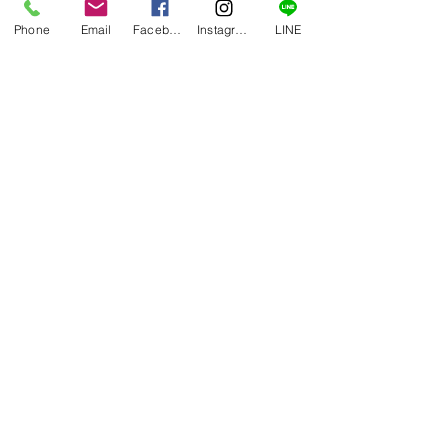
Phone
Email
Facebook
Instagram
LINE
コメント
賄い一品
賄い一品
コメントを追加…
​運営会社：アンスタイル合同会社
〒264-0006
千葉県千葉市若葉区小倉台一丁目18-3​
お弁当のご予約やご相談