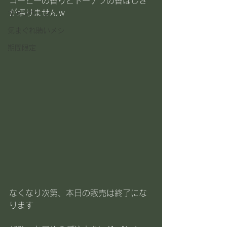
コーヒーの香りとドーナツの香ばしさ
が堪りませんｗ
キャンペーン
気まぐれ賄いメシ
期間限定
なくなり次第、本日の販売は終了にな
ります