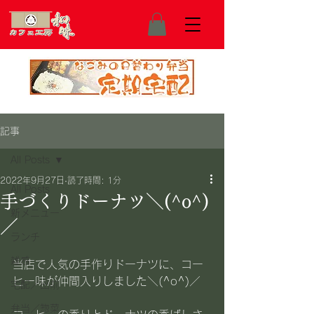
記事
All Posts
2022年9月27日
読了時間: 1分
All Posts
手づくりドーナツ＼(^o^)
新メニュー
／
ランチ
雑感
当店で人気の手作りドーナツに、コー
ヒー味が仲間入りしました＼(^o^)／
宅配／出前
弁当／惣菜