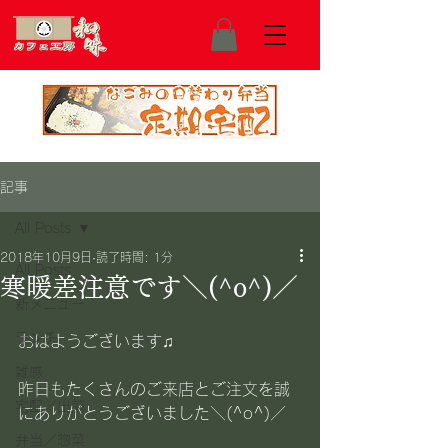
記事
All Posts
2018年10月9日
読了時間: 1分
All Posts
寒暖差注意です＼(^o^)／
新メニュー
ランチ
おはようございます♫
雑感
昨日もたくさんのご来店とご注文を誠
宅配／出前
にありがとうございました＼(^o^)／
弁当／惣菜