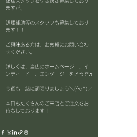
配達スタッフを引き続き募集しており
ますが、
調理補助等のスタッフも募集しており
ます！！
ご興味ある方は、お気軽にお問い合わ
せください。
詳しくは、
当店のホームページ
　、
イ
ンディード
　、
エンゲージ
　をどうぞ♫
今週も一緒に頑張りましょう＼(^o^)／
本日もたくさんのご来店とご注文をお
待ちしております！！