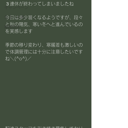
３連休が終わってしまいましたね
キャンペーン
気まぐれ賄いメシ
今日は多少暑くなるようですが、段々
と秋の陽気、寒い冬へと進んでいるの
期間限定
を実感します
季節の移り変わり、寒暖差も激しいの
で体調管理には十分に注意したいです
ね＼(^o^)／