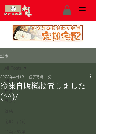
記事
All Posts
2023年4月18日
読了時間: 1分
All Posts
冷凍自販機設置しました
新メニュー
(^^)/
ランチ
雑感
宅配／出前
弁当／惣菜