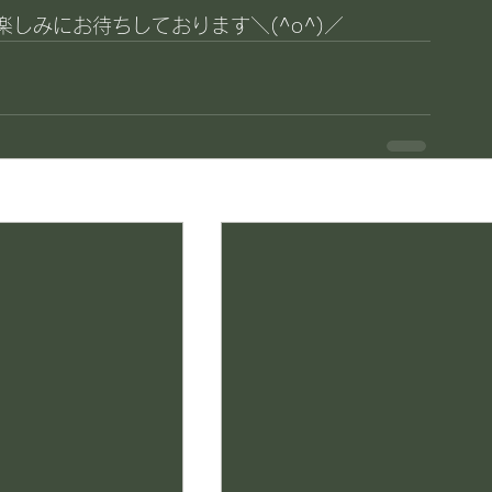
しみにお待ちしております＼(^o^)／
す