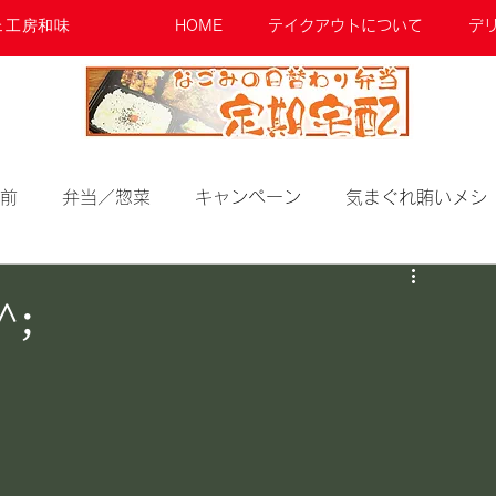
ェ工房和味
HOME
テイクアウトについて
デ
前
弁当／惣菜
キャンペーン
気まぐれ賄いメシ
;