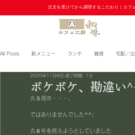
注文を受けてから調理するこだわり｜カフ
All Posts
新メニュー
ランチ
雑感
宅配／出
2020年11月8日
読了時間: 1分
期間限定
ボケボケ、勘違い^^
丸５周年・・・、
ではありませんでした^^;
丸６年を終えようとしていました