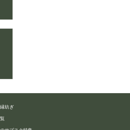
縁紡ぎ
覧