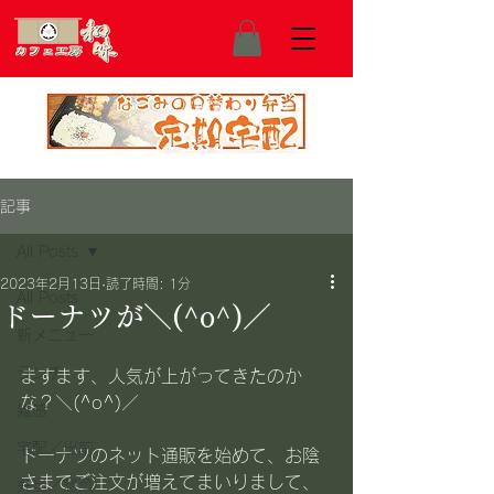
記事
All Posts
2023年2月13日
読了時間: 1分
All Posts
ドーナツが＼(^o^)／
新メニュー
ランチ
ますます、人気が上がってきたのか
な？＼(^o^)／
雑感
宅配／出前
ドーナツのネット通販を始めて、お陰
さまでご注文が増えてまいりまして、
弁当／惣菜