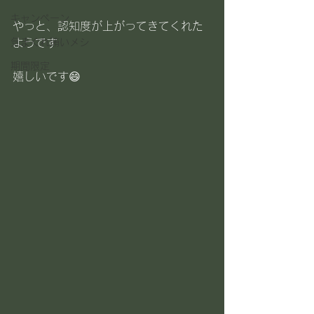
キャンペーン
やっと、認知度が上がってきてくれた
気まぐれ賄いメシ
ようです
期間限定
嬉しいです😄