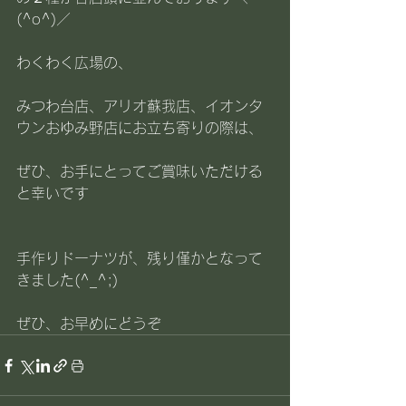
(^o^)／
わくわく広場の、
みつわ台店、アリオ蘇我店、イオンタ
ウンおゆみ野店にお立ち寄りの際は、
ぜひ、お手にとってご賞味いただける
と幸いです
手作りドーナツが、残り僅かとなって
きました(^_^;)
ぜひ、お早めにどうぞ