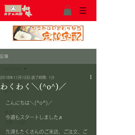
記事
All Posts
2018年11月12日
読了時間: 1分
All Posts
わくわく＼(^o^)／
新メニュー
ランチ
こんにちは＼(^o^)／
雑感
今週もスタートしました♬
宅配／出前
先週もたくさんのご来店、ご注文、ご
弁当／惣菜