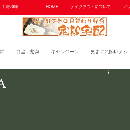
ェ工房和味
HOME
テイクアウトについて
デ
前
弁当／惣菜
キャンペーン
気まぐれ賄いメシ
A