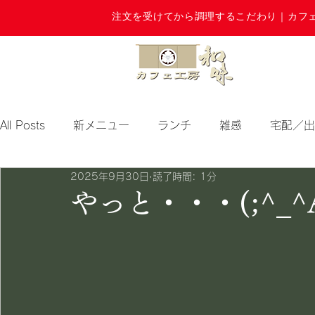
注文を受けてから調理するこだわり｜カフ
All Posts
新メニュー
ランチ
雑感
宅配／出
2025年9月30日
読了時間: 1分
期間限定
やっと・・・(;^_^