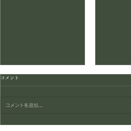
コメント
コメントを追加…
限定復活メ
新サービススタート(^_-)-☆