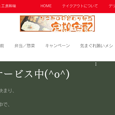
ェ工房和味
HOME
テイクアウトについて
デ
前
弁当／惣菜
キャンペーン
気まぐれ賄いメシ
ビス中(^o^)
決まり、
中で、