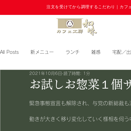
注文を受けてから調理するこだわり｜カフ
All Posts
新メニュー
ランチ
雑感
宅配／出
2021年10月6日
読了時間: 1分
期間限定
お試しお惣菜１個サー
緊急事態宣言も解除され、与党の新総裁も
動きが大きく移り変化していく様相を伺う