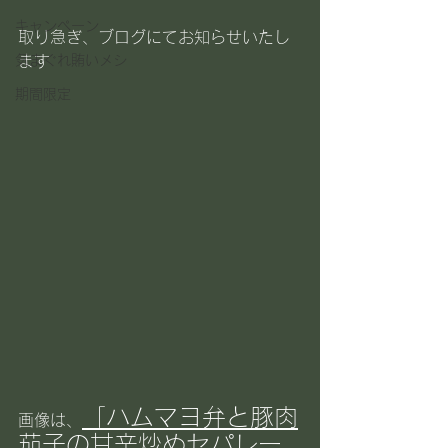
キャンペーン
取り急ぎ、ブログにてお知らせいたし
気まぐれ賄いメシ
ます
期間限定
「
ハムマヨ弁と豚肉
画像は、
茄子の甘辛炒めセパレー