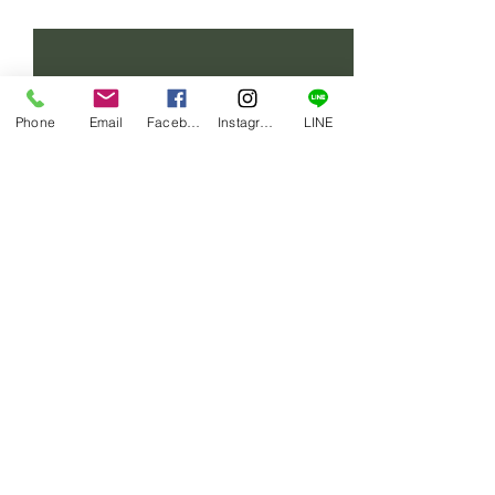
すべて表示
最新記事
Phone
Email
Facebook
Instagram
LINE
コメント
賄い一品
賄い一品