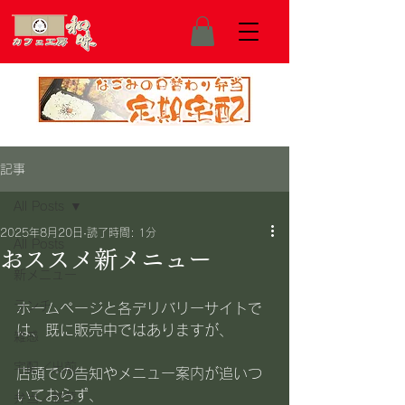
記事
All Posts
2025年8月20日
読了時間: 1分
All Posts
おススメ新メニュー
新メニュー
ランチ
ホームページと各デリバリーサイトで
は、既に販売中ではありますが、
雑感
宅配／出前
店頭での告知やメニュー案内が追いつ
いておらず、
弁当／惣菜