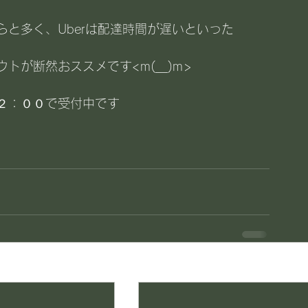
と多く、Uberは配達時間が遅いといった
が断然おススメです<m(__)m>
２：００で受付中です
す