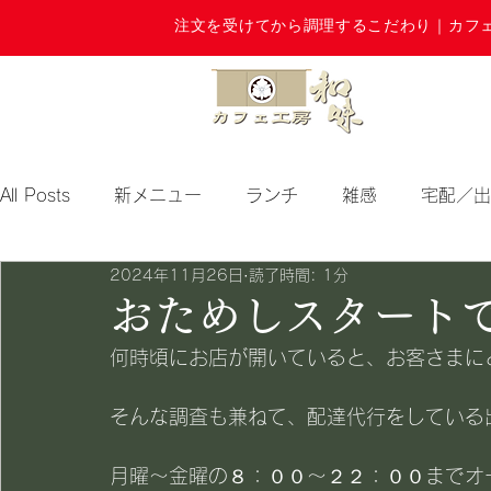
注文を受けてから調理するこだわり｜カフ
All Posts
新メニュー
ランチ
雑感
宅配／出
2024年11月26日
読了時間: 1分
期間限定
おためしスタートです
何時頃にお店が開いていると、お客さまに
そんな調査も兼ねて、配達代行をしている出
月曜～金曜の８：００～２２：００までオ