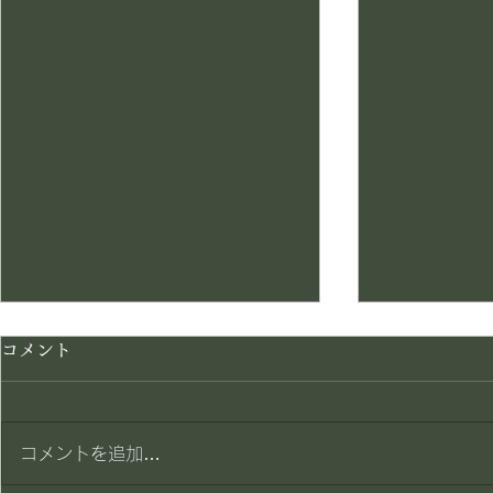
コメント
賄い一品
賄い一品
コメントを追加…