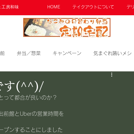
ェ工房和味
HOME
テイクアウトについて
デ
前
弁当／惣菜
キャンペーン
気まぐれ賄いメシ
(^^)/
とって都合が良いのか？
前館とUberの営業時間を
ープンすることにしました