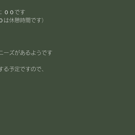
；００です
０は休憩時間です）
、
ニーズがあるようです
する予定ですので、